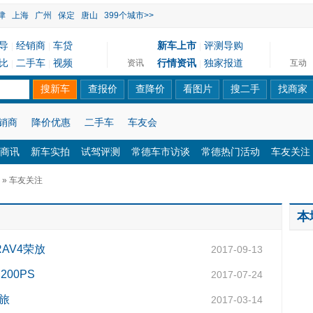
津
上海
广州
保定
唐山
399个城市>>
导
经销商
车贷
新车上市
评测导购
|
|
|
比
二手车
视频
行情资讯
独家报道
资讯
互动
|
|
|
销商
降价优惠
二手车
车友会
商讯
新车实拍
试驾评测
常德车市访谈
常德热门活动
车友关注
» 车友关注
本
AV4荣放
2017-09-13
00PS
2017-07-24
之旅
2017-03-14