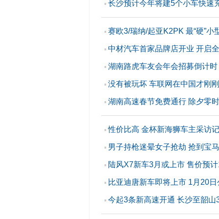
长沙预计今年将建5个小车快速
▪
赛欧3/瑞纳/起亚K2PK 最“硬”小
▪
中材汽车首家品牌店开业 开启
▪
湖南路虎车友会年会招募倒计时
▪
没有被玩坏 车联网在中国才刚
▪
湖南高速春节免费通行 除夕零
▪
性价比高 金杯新海狮车主采访
▪
男子持枪迷晕女子抢劫 抢到宝
▪
陆风X7新车3月或上市 售价预计
▪
比亚迪唐新车即将上市 1月20
▪
今起3条新高速开通 长沙至韶山
▪