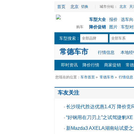
首页
北京
切换
|
城市分站：
北京
天
车型大全
报价
选车向
|
|
降价促销
图片
车型对
购车
|
|
车型搜索：
全部品牌
全部车系
常德车市
行情信息
本地经
即时资讯
降价行情
商家促销
常德
您现在的位置：
车市首页
»
常德车市
»
行情信息
车友关注
长沙现代胜达优惠1.4万 降价竞R
▪
“好钢用在刀刃上”之试驾捷豹XE 2
▪
新Mazda3 AXELA湖南站试爱
▪