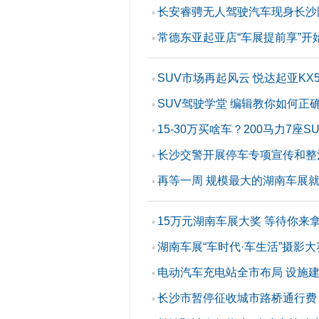
长安睿骋无人驾驶汽车现身长沙
▪
常德东亚起亚店“车展提前享”开
▪
SUV市场再起风云 悦达起亚KX
▪
SUV驾驶学堂 编辑教你如何正确
▪
15-30万买啥车？200马力7座S
▪
长沙交警开展停车专项宣传和整
▪
再等一周 规模最大的湖南车展
▪
15万元湖南车展大奖 等待你来
▪
湖南车展“车时代·车生活”摄影大
▪
电动汽车充电站全市布局 设施
▪
长沙市暂停征收城市路桥通行费
▪